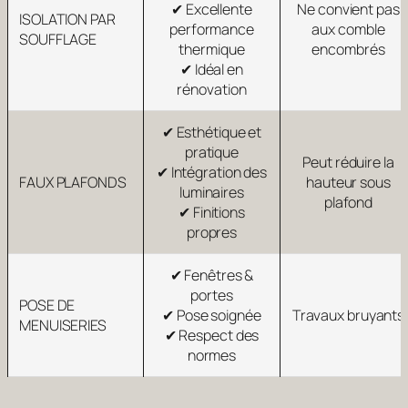
✔ Excellente
Ne convient pas
ISOLATION PAR
performance
aux comble
SOUFFLAGE
thermique
encombrés
✔ Idéal en
rénovation
✔ Esthétique et
pratique
Peut réduire la
✔ Intégration des
FAUX PLAFONDS
hauteur sous
luminaires
plafond
✔ Finitions
propres
✔ Fenêtres &
portes
POSE DE
✔ Pose soignée
Travaux bruyants
MENUISERIES
✔ Respect des
normes